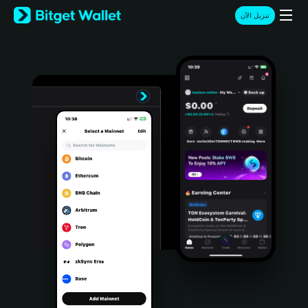
English
تنزيل الآن
日本語
Tiếng Việt
Русский
Español (Latinoamérica)
Türkçe
Italiano
Français
Deutsch
简体中文
繁體中文
Português (Portugal)
Bahasa Indonesia
ภาษาไทย
हिन्दी
বাংলা
Español
Português (Brasil)
Español (Argentina)