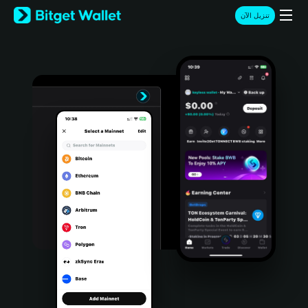
English
تنزيل الآن
日本語
Tiếng Việt
Русский
Español (Latinoamérica)
Türkçe
Italiano
Français
Deutsch
简体中文
繁體中文
Português (Portugal)
Bahasa Indonesia
ภาษาไทย
हिन्दी
বাংলা
Español
Português (Brasil)
Español (Argentina)