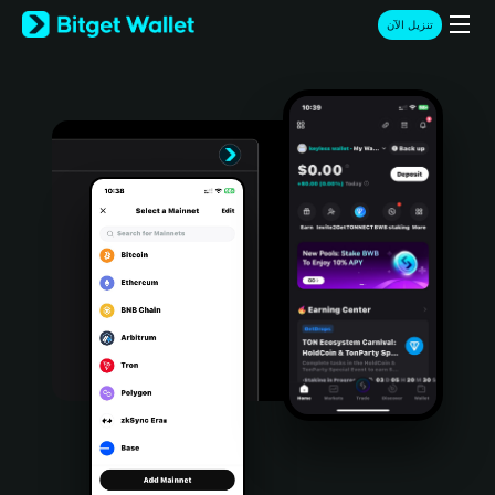
English
تنزيل الآن
日本語
Tiếng Việt
Русский
Español (Latinoamérica)
Türkçe
Italiano
Français
Deutsch
简体中文
繁體中文
Português (Portugal)
Bahasa Indonesia
ภาษาไทย
हिन्दी
বাংলা
Español
Português (Brasil)
Español (Argentina)