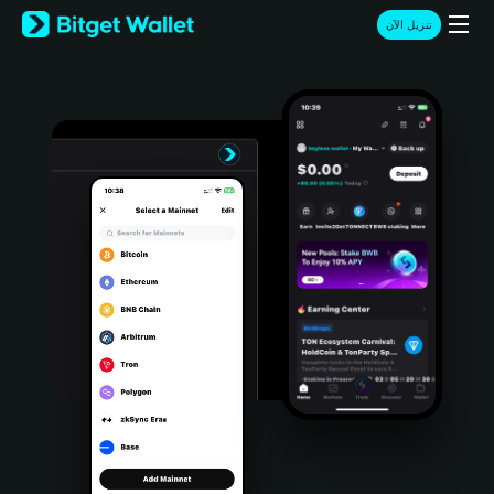
English
تنزيل الآن
日本語
Tiếng Việt
Русский
Español (Latinoamérica)
Türkçe
Italiano
Français
Deutsch
简体中文
繁體中文
Português (Portugal)
Bahasa Indonesia
ภาษาไทย
हिन्दी
বাংলা
Español
Português (Brasil)
Español (Argentina)