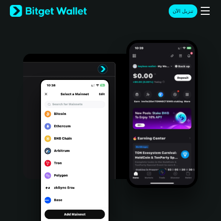
English
تنزيل الآن
日本語
Tiếng Việt
Русский
Español (Latinoamérica)
Türkçe
Italiano
Français
Deutsch
简体中文
繁體中文
Português (Portugal)
Bahasa Indonesia
ภาษาไทย
हिन्दी
বাংলা
Español
Português (Brasil)
Español (Argentina)