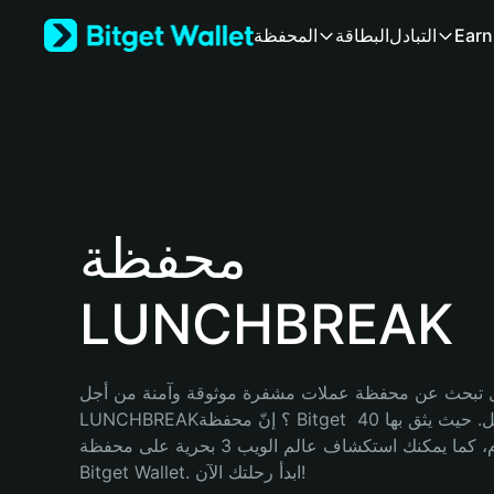
English
Earn
التبادل
البطاقة
المحفظة
日本語
Tiếng Việt
Русский
Español (Latinoamérica)
Türkçe
Italiano
Français
Deutsch
محفظة
简体中文
繁體中文
LUNCHBREAK
Português (Portugal)
Bahasa Indonesia
ภาษาไทย
हिन्दी
 تبحث عن محفظة عملات مشفرة موثوقة وآمنة من أجل 
বাংলা
LUNCHBREAK؟ إنّ محفظة Bitget خيارك الأفضل. حيث يثق بها 40 
Español
مليون مستخدم، كما يمكنك استكشاف عالم الويب 3 بحرية على محفظة 
Português (Brasil)
Bitget Wallet. ابدأ رحلتك الآن!
Español (Argentina)