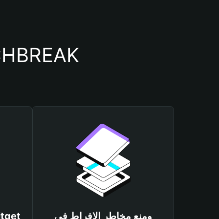
أسباب أهمية استخدام م
ومنع مخاطر الإفراط في