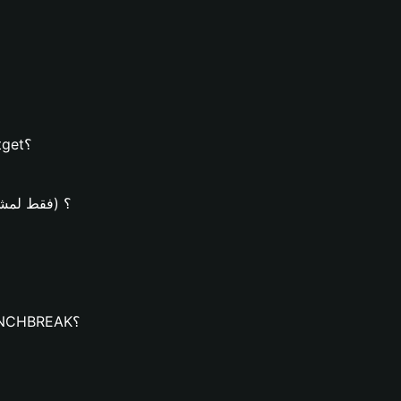
كيفية إنشاء محفظة LUNCHBREAK على محفظة Bitget؟
كيف يُمكن شراء عملات BREAK
كيف يُمكنك تنزيل محفظة Bitget وإنشاء محفظة LUNCHBREAK؟