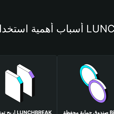
حفظة LUNCHBREAK
صندوق حماية محفظة Bitget
اربح توزيعات K