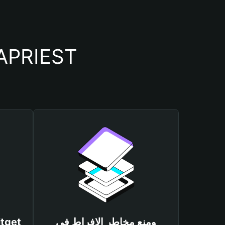
أسباب أهمية استخدام م
ومنع مخاطر الإفراط في