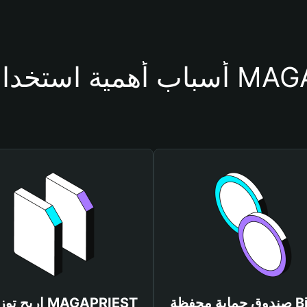
حفظة MAGAPRIEST
صندوق حماية محفظة Bitget
اربح توزيعات T