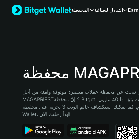
English
Earn
التبادل
البطاقة
المحفظة
日本語
Tiếng Việt
Русский
Español (Latinoamérica)
Türkçe
Italiano
Français
Deutsch
MAGAPRIEST
简体中文
繁體中文
Português (Portugal)
 تبحث عن محفظة عملات مشفرة موثوقة وآمنة من أجل 
Bahasa Indonesia
MAGAPRIEST؟ إنّ محفظة Bitget خيارك الأفضل. حيث يثق بها 40 مليون 
ภาษาไทย
مستخدم، كما يمكنك استكشاف عالم الويب 3 بحرية على محفظة Bitget 
हिन्दी
Wallet. ابدأ رحلتك الآن!
বাংলা
Español
Português (Brasil)
Español (Argentina)