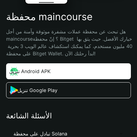
محفظة maincourse
هل تبحث عن محفظة عملات مشفرة موثوقة وآمنة من أجل 
maincourse؟ إنّ محفظة Bitget خيارك الأفضل. حيث يثق بها 
40 مليون مستخدم، كما يمكنك استكشاف عالم الويب 3 بحرية 
على محفظة Bitget Wallet. ابدأ رحلتك الآن!
تنزيل Android APK
تنزيل من Google Play
الأسئلة الشائعة
تبادل على محفظة Solana