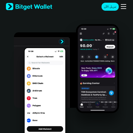
English
تنزيل الآن
日本語
Tiếng Việt
Русский
Español (Latinoamérica)
Türkçe
Italiano
Français
Deutsch
简体中文
繁體中文
Português (Portugal)
Bahasa Indonesia
ภาษาไทย
हिन्दी
বাংলা
Español
Português (Brasil)
Español (Argentina)