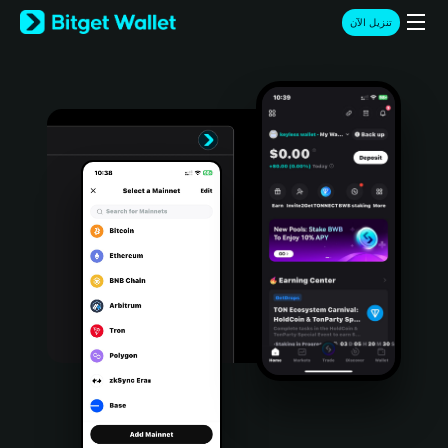
English
تنزيل الآن
日本語
Tiếng Việt
Русский
Español (Latinoamérica)
Türkçe
Italiano
Français
Deutsch
简体中文
繁體中文
Português (Portugal)
Bahasa Indonesia
ภาษาไทย
हिन्दी
বাংলা
Español
Português (Brasil)
Español (Argentina)