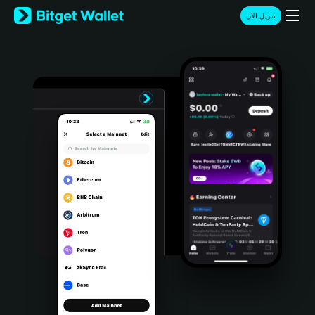
English
تنزيل الآن
日本語
Tiếng Việt
Русский
Español (Latinoamérica)
Türkçe
Italiano
Français
Deutsch
简体中文
繁體中文
Português (Portugal)
Bahasa Indonesia
ภาษาไทย
हिन्दी
বাংলা
Español
Português (Brasil)
Español (Argentina)