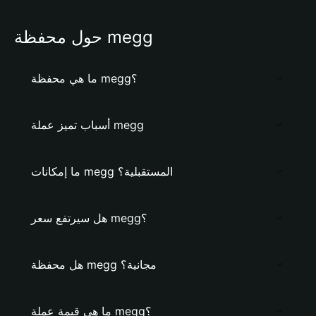
حول محفظة megg
ما هي محفظة megg؟
أسباب تميز عملة megg
ما إمكانات megg المستقبلية؟
هل سيرتفع سعر megg؟
هل محفظة megg مجانية؟
ما هي قيمة عملة megg؟