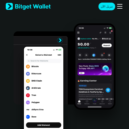
English
تنزيل الآن
日本語
Tiếng Việt
Русский
Español (Latinoamérica)
Türkçe
Italiano
Français
Deutsch
简体中文
繁體中文
Português (Portugal)
Bahasa Indonesia
ภาษาไทย
हिन्दी
বাংলা
Español
Português (Brasil)
Español (Argentina)