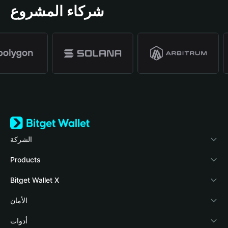
شركاء المشروع
الشركة
نبذة عن محفظة Bitget
Products
المدونة
Crypto Card
Bitget Wallet X
الأكاديمية
Stablecoin Earn
المطورون
الأمان
أخبار العملات المشفرة
Payfi Crypto
ربط المحفظة
صندوق الحماية
أدوات