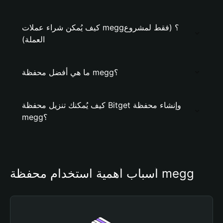
كيف يُمكن شراء عملات megg؟ (فقط لمشروع
العملة)
ما هي أفضل محفظة megg؟
كيف يُمكنك تنزيل محفظة Bitget وإنشاء محفظة
megg؟
أسباب أهمية استخدام محفظة megg