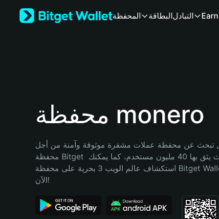
English
Earn
التبادل
البطاقة
المحفظة
日本語
Tiếng Việt
Русский
Español (Latinoamérica)
Türkçe
Italiano
Français
Deutsch
محفظة monero
简体中文
繁體中文
Português (Portugal)
تبحث عن محفظة عملات مشفرة موثوقة وآمنة من أجل monero؟ إنّ 
Bahasa Indonesia
محفظة Bitget خيارك الأفضل. حيث يثق بها 40 مليون مستخدم، كما يمكنك 
ภาษาไทย
استكشاف عالم الويب 3 بحرية على محفظة Bitget Wallet. ابدأ رحلتك 
हिन्दी
الآن!
বাংলা
Español
Português (Brasil)
Español (Argentina)