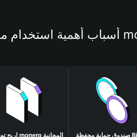
حفظة monero
صندوق حماية محفظة Bitget
اربح توزيعات monero المجانية