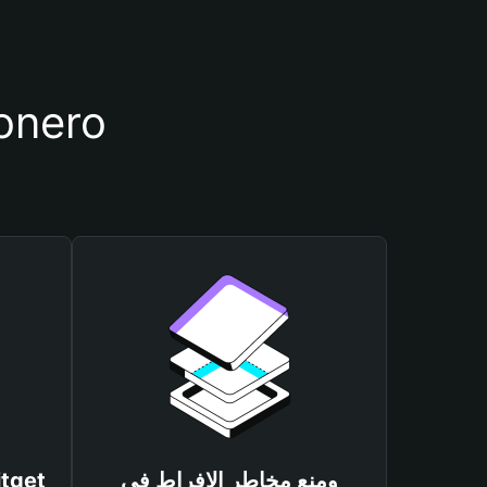
أسباب أهمية استخدام م
ومنع مخاطر الإفراط في