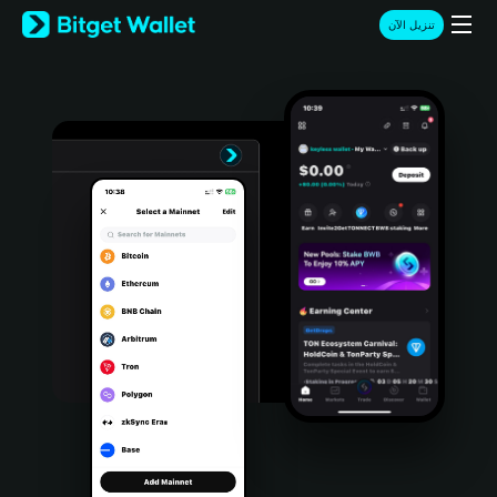
English
تنزيل الآن
日本語
Tiếng Việt
Русский
Español (Latinoamérica)
Türkçe
Italiano
Français
Deutsch
简体中文
繁體中文
Português (Portugal)
Bahasa Indonesia
ภาษาไทย
हिन्दी
বাংলা
Español
Português (Brasil)
Español (Argentina)