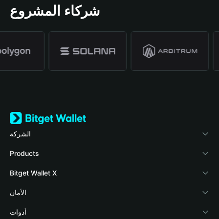
شركاء المشروع
الشركة
نبذة عن محفظة Bitget
Products
المدونة
Crypto Card
Bitget Wallet X
الأكاديمية
Stablecoin Earn
المطورون
الأمان
أخبار العملات المشفرة
Payfi Crypto
ربط المحفظة
صندوق الحماية
أدوات