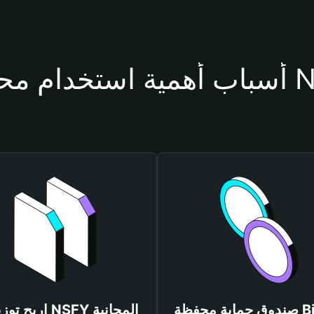
حفظة NSFY
صندوق حماية محفظة Bitget
اربح توزيعات NSFY المجانية