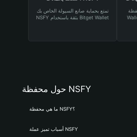
Bitg
تمتع بحماية صانع السيولة الخاص بك
 لك أنواع مختلفة من
NSFY بثقة باستخدام Bitget Wallet
حول محفظة NSFY
ما هي محفظة NSFY؟
أسباب تميز عملة NSFY