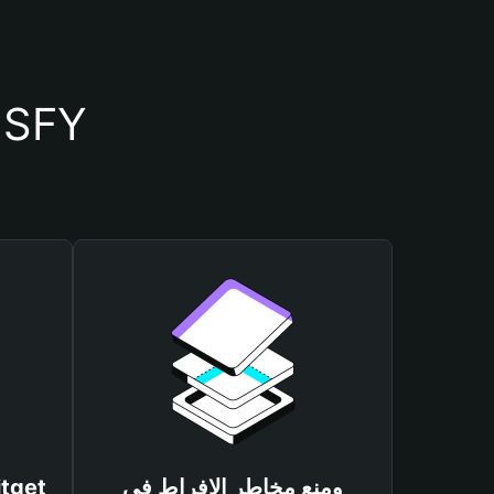
أسباب أهمية استخدام م
ومنع مخاطر الإفراط في