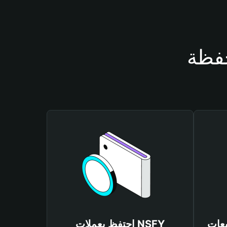
احتفظ بعملات NSFY