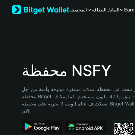
English
Earn
التبادل
البطاقة
المحفظة
日本語
Tiếng Việt
Русский
Español (Latinoamérica)
Türkçe
Italiano
Français
Deutsch
محفظة NSFY
简体中文
繁體中文
Português (Portugal)
تبحث عن محفظة عملات مشفرة موثوقة وآمنة من أجل NSFY؟ إنّ 
Bahasa Indonesia
محفظة Bitget خيارك الأفضل. حيث يثق بها 40 مليون مستخدم، كما يمكنك 
ภาษาไทย
استكشاف عالم الويب 3 بحرية على محفظة Bitget Wallet. ابدأ رحلتك 
हिन्दी
الآن!
বাংলা
Español
Português (Brasil)
Español (Argentina)