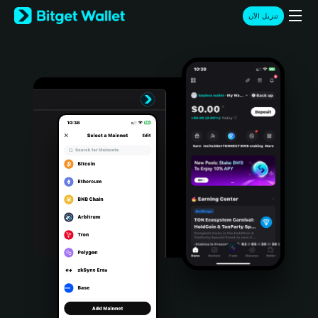
English
تنزيل الآن
日本語
Tiếng Việt
Русский
Español (Latinoamérica)
Türkçe
Italiano
Français
Deutsch
简体中文
繁體中文
Português (Portugal)
Bahasa Indonesia
ภาษาไทย
हिन्दी
বাংলা
Español
Português (Brasil)
Español (Argentina)