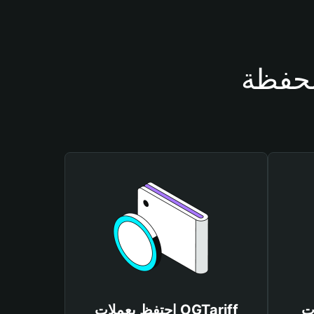
OGT
احتفظ بعملات OGTariff