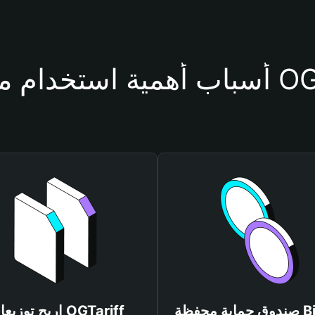
فظة OGTariff
صندوق حماية محفظة Bitget
اربح توزيعات ariff