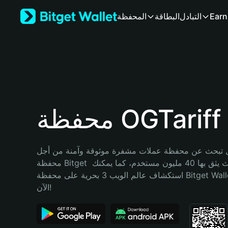
English
Earn
التبادل
البطاقة
المحفظة
日本語
Tiếng Việt
Русский
Español (Latinoamérica)
Türkçe
Italiano
Français
Deutsch
محفظة OGTariff
简体中文
繁體中文
Português (Portugal)
تبحث عن محفظة عملات مشفرة موثوقة وآمنة من أجل OGTariff؟ إنّ 
Bahasa Indonesia
محفظة Bitget خيارك الأفضل. حيث يثق بها 40 مليون مستخدم، كما يمكنك 
ภาษาไทย
استكشاف عالم الويب 3 بحرية على محفظة Bitget Wallet. ابدأ رحلتك 
हिन्दी
الآن!
বাংলা
Español
Português (Brasil)
Español (Argentina)