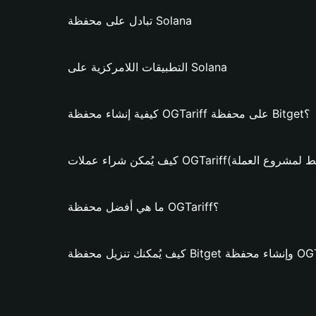
تبادل على محفظة Solana
التطبيقات اللامركزية على Solana
كيفية إنشاء محفظة OGTariff على محفظة Bitget؟
اء عملات OGTariff؟ (فقط لمشروع العملة)
ما هي أفضل محفظة OGTariff؟