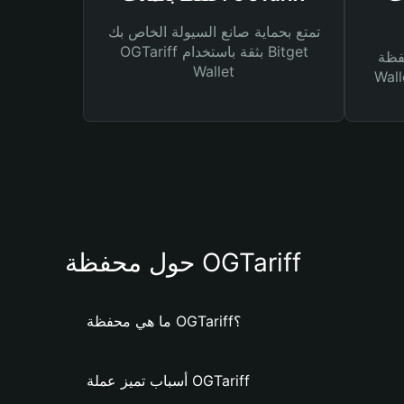
تمتع بحماية صانع السيولة الخاص بك
OGTariff بثقة باستخدام Bitget
Bitg
Wallet
 لك أنواع مختلفة من
حول محفظة OGTariff
ما هي محفظة OGTariff؟
أسباب تميز عملة OGTariff