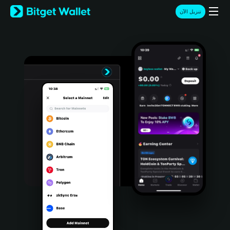
English
تنزيل الآن
日本語
Tiếng Việt
Русский
Español (Latinoamérica)
Türkçe
Italiano
Français
Deutsch
简体中文
繁體中文
Português (Portugal)
Bahasa Indonesia
ภาษาไทย
हिन्दी
বাংলা
Español
Português (Brasil)
Español (Argentina)