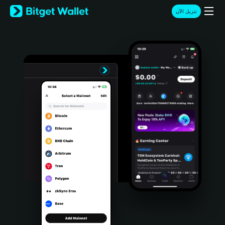
English
تنزيل الآن
日本語
Tiếng Việt
Русский
Español (Latinoamérica)
Türkçe
Italiano
Français
Deutsch
简体中文
繁體中文
Português (Portugal)
Bahasa Indonesia
ภาษาไทย
हिन्दी
বাংলা
Español
Português (Brasil)
Español (Argentina)