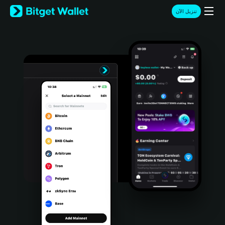
English
تنزيل الآن
日本語
Tiếng Việt
Русский
Español (Latinoamérica)
Türkçe
Italiano
Français
Deutsch
简体中文
繁體中文
Português (Portugal)
Bahasa Indonesia
ภาษาไทย
हिन्दी
বাংলা
Español
Português (Brasil)
Español (Argentina)