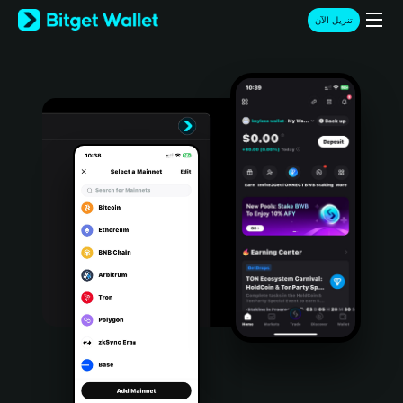
English
تنزيل الآن
日本語
Tiếng Việt
Русский
Español (Latinoamérica)
Türkçe
Italiano
Français
Deutsch
简体中文
繁體中文
Português (Portugal)
Bahasa Indonesia
ภาษาไทย
हिन्दी
বাংলা
Español
Português (Brasil)
Español (Argentina)