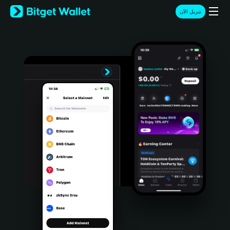
English
تنزيل الآن
日本語
Tiếng Việt
Русский
Español (Latinoamérica)
Türkçe
Italiano
Français
Deutsch
简体中文
繁體中文
Português (Portugal)
Bahasa Indonesia
ภาษาไทย
हिन्दी
বাংলা
Español
Português (Brasil)
Español (Argentina)