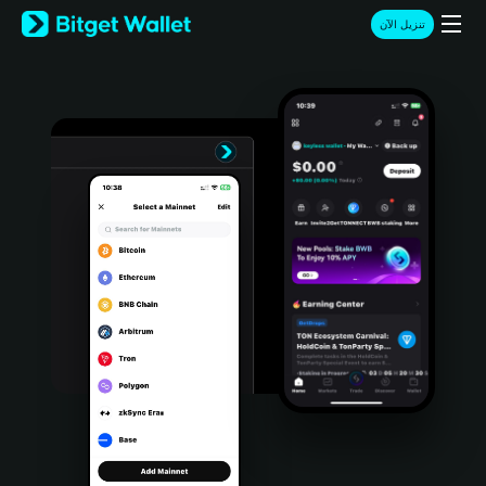
English
تنزيل الآن
日本語
Tiếng Việt
Русский
Español (Latinoamérica)
Türkçe
Italiano
Français
Deutsch
简体中文
繁體中文
Português (Portugal)
Bahasa Indonesia
ภาษาไทย
हिन्दी
বাংলা
Español
Português (Brasil)
Español (Argentina)