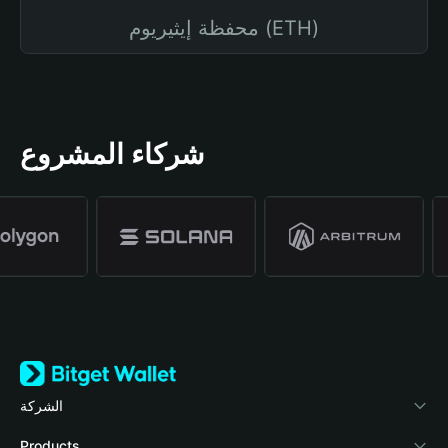
محفظة إيثيريوم (ETH)
شركاء المشروع
الشركة
نبذة عن محفظة Bitget
Products