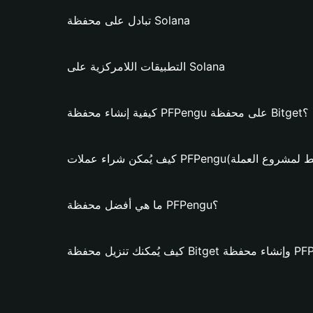
تبادل على محفظة Solana
التطبيقات اللامركزية على Solana
كيفية إنشاء محفظة PFPengu على محفظة Bitget؟
اء عملات PFPengu؟ (فقط لمشروع العملة)
ما هي أفضل محفظة PFPengu؟