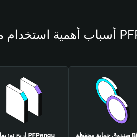
حفظة PFPengu
صندوق حماية محفظة Bitget
اربح توزيعات engu