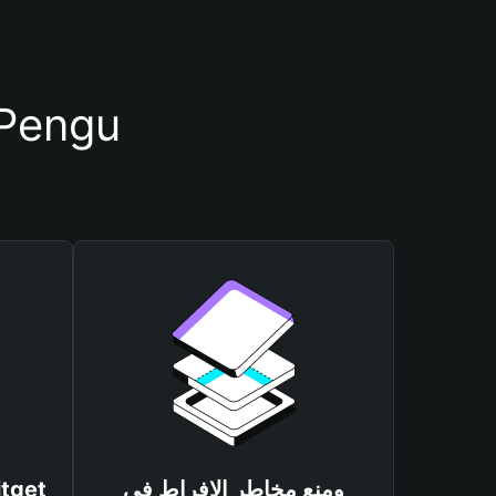
أسباب أهمية استخدام م
ومنع مخاطر الإفراط في