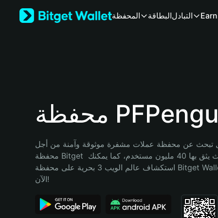
English
Earn
التبادل
البطاقة
المحفظة
日本語
Tiếng Việt
Русский
Español (Latinoamérica)
Türkçe
Italiano
Français
Deutsch
حفظة PFPengu
简体中文
繁體中文
Português (Portugal)
تبحث عن محفظة عملات مشفرة موثوقة وآمنة من أجل PFPengu؟ إنّ 
Bahasa Indonesia
محفظة Bitget خيارك الأفضل. حيث يثق بها 40 مليون مستخدم، كما يمكنك 
ภาษาไทย
استكشاف عالم الويب 3 بحرية على محفظة Bitget Wallet. ابدأ رحلتك 
हिन्दी
الآن!
বাংলা
Español
Português (Brasil)
Español (Argentina)