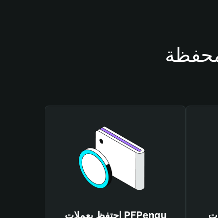
PFP
احتفظ بعملات PFPengu