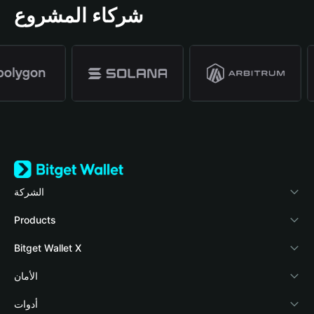
شركاء المشروع
الشركة
نبذة عن محفظة Bitget
Products
المدونة
Crypto Card
Bitget Wallet X
الأكاديمية
Stablecoin Earn
المطورون
الأمان
أخبار العملات المشفرة
Payfi Crypto
ربط المحفظة
صندوق الحماية
أدوات