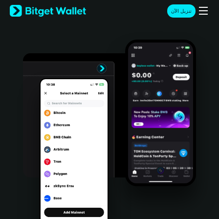
English
تنزيل الآن
日本語
Tiếng Việt
Русский
Español (Latinoamérica)
Türkçe
Italiano
Français
Deutsch
简体中文
繁體中文
Português (Portugal)
Bahasa Indonesia
ภาษาไทย
हिन्दी
বাংলা
Español
Português (Brasil)
Español (Argentina)