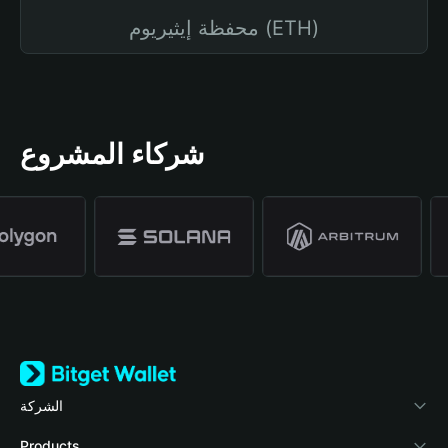
محفظة إيثيريوم (ETH)
شركاء المشروع
الشركة
نبذة عن محفظة Bitget
Products