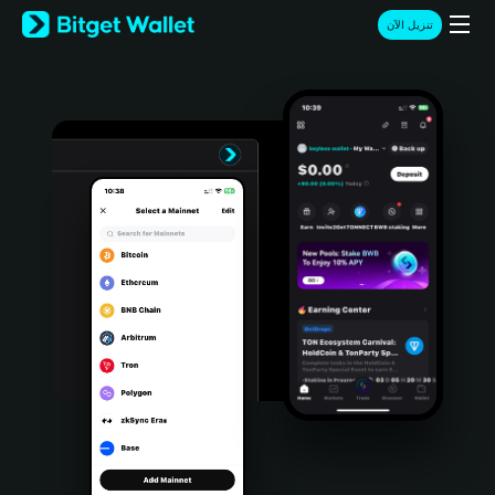
English
تنزيل الآن
日本語
Tiếng Việt
Русский
Español (Latinoamérica)
Türkçe
Italiano
Français
Deutsch
简体中文
繁體中文
Português (Portugal)
Bahasa Indonesia
ภาษาไทย
हिन्दी
বাংলা
Español
Português (Brasil)
Español (Argentina)