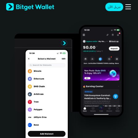
English
تنزيل الآن
日本語
Tiếng Việt
Русский
Español (Latinoamérica)
Türkçe
Italiano
Français
Deutsch
简体中文
繁體中文
Português (Portugal)
Bahasa Indonesia
ภาษาไทย
हिन्दी
বাংলা
Español
Português (Brasil)
Español (Argentina)