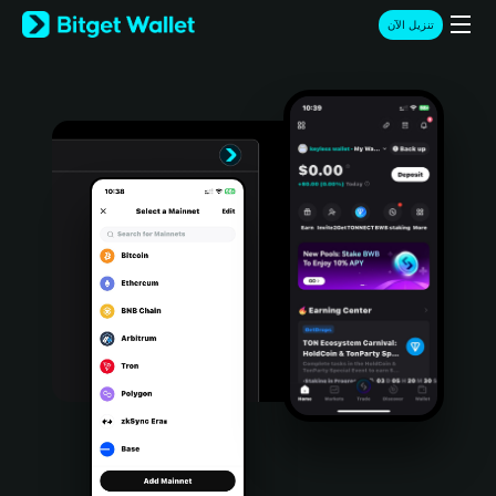
English
تنزيل الآن
日本語
Tiếng Việt
Русский
Español (Latinoamérica)
Türkçe
Italiano
Français
Deutsch
简体中文
繁體中文
Português (Portugal)
Bahasa Indonesia
ภาษาไทย
हिन्दी
বাংলা
Español
Português (Brasil)
Español (Argentina)