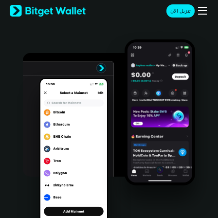
English
تنزيل الآن
日本語
Tiếng Việt
Русский
Español (Latinoamérica)
Türkçe
Italiano
Français
Deutsch
简体中文
繁體中文
Português (Portugal)
Bahasa Indonesia
ภาษาไทย
हिन्दी
বাংলা
Español
Português (Brasil)
Español (Argentina)