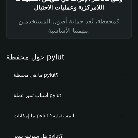
اللامركزية وعمليات الاحتيال
كمحفظة، تُعد حماية أصول المستخدمين
مهمتنا الأساسية.
حول محفظة pylut
ما هي محفظة pylut؟
أسباب تميز عملة pylut
ما إمكانات pylut المستقبلية؟
هل سيرتفع سعر pylut؟