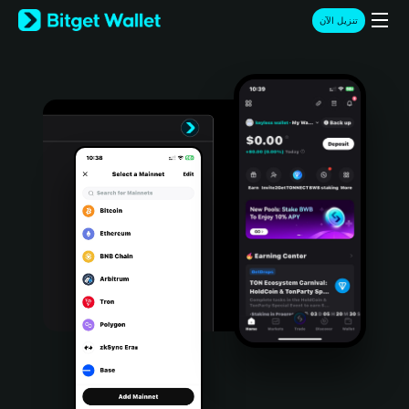
English
تنزيل الآن
日本語
Tiếng Việt
Русский
Español (Latinoamérica)
Türkçe
Italiano
Français
Deutsch
简体中文
繁體中文
Português (Portugal)
Bahasa Indonesia
ภาษาไทย
हिन्दी
বাংলা
Español
Português (Brasil)
Español (Argentina)