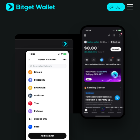
English
تنزيل الآن
日本語
Tiếng Việt
Русский
Español (Latinoamérica)
Türkçe
Italiano
Français
Deutsch
简体中文
繁體中文
Português (Portugal)
Bahasa Indonesia
ภาษาไทย
हिन्दी
বাংলা
Español
Português (Brasil)
Español (Argentina)