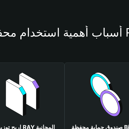
فظة RAY
صندوق حماية محفظة Bitget
اربح توزيعات RAY المجانية