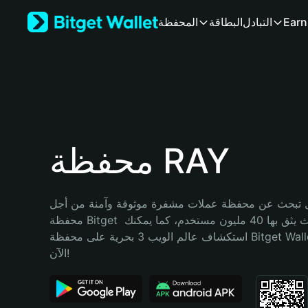
English
Earn
التبادل
البطاقة
المحفظة
日本語
Tiếng Việt
Русский
Español (Latinoamérica)
Türkçe
Italiano
Français
Deutsch
محفظة RAY
简体中文
繁體中文
Português (Portugal)
تبحث عن محفظة عملات مشفرة موثوقة وآمنة من أجل RAY؟ إنّ 
Bahasa Indonesia
محفظة Bitget خيارك الأفضل. حيث يثق بها 40 مليون مستخدم، كما يمكنك 
ภาษาไทย
استكشاف عالم الويب 3 بحرية على محفظة Bitget Wallet. ابدأ رحلتك 
हिन्दी
الآن!
বাংলা
Español
Português (Brasil)
Español (Argentina)