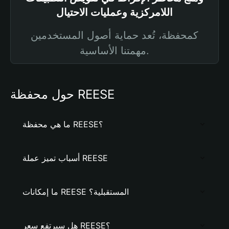
اللامركزية وعمليات الاحتيال
كمحفظة، تُعد حماية أصول المستخدمين
مهمتنا الأساسية.
حول محفظة REESE
ما هي محفظة REESE؟
أسباب تميز عملة REESE
ما إمكانات REESE المستقبلية؟
هل سيرتفع سعر REESE؟