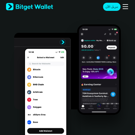
English
تنزيل الآن
日本語
Tiếng Việt
Русский
Español (Latinoamérica)
Türkçe
Italiano
Français
Deutsch
简体中文
繁體中文
Português (Portugal)
Bahasa Indonesia
ภาษาไทย
हिन्दी
বাংলা
Español
Português (Brasil)
Español (Argentina)