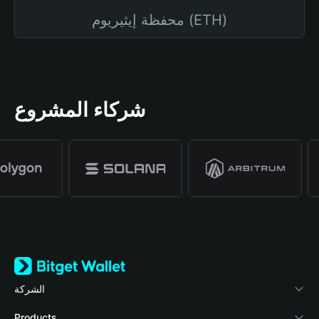
محفظة إيثيريوم (ETH)
شركاء المشروع
الشركة
نبذة عن محفظة Bitget
Products