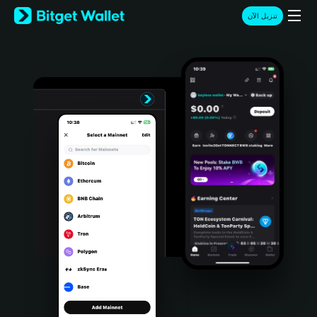
English
تنزيل الآن
日本語
Tiếng Việt
Русский
Español (Latinoamérica)
Türkçe
Italiano
Français
Deutsch
简体中文
繁體中文
Português (Portugal)
Bahasa Indonesia
ภาษาไทย
हिन्दी
বাংলা
Español
Português (Brasil)
Español (Argentina)