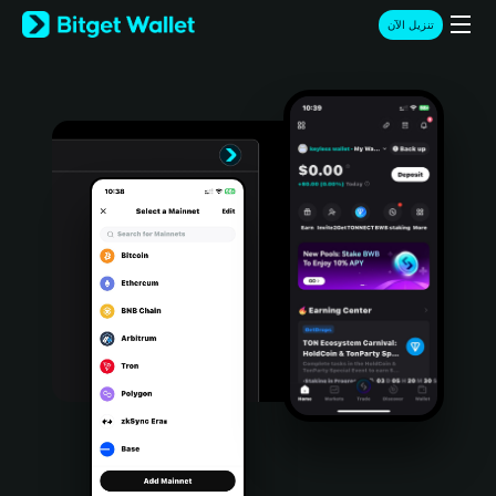
English
تنزيل الآن
日本語
Tiếng Việt
Русский
Español (Latinoamérica)
Türkçe
Italiano
Français
Deutsch
简体中文
繁體中文
Português (Portugal)
Bahasa Indonesia
ภาษาไทย
हिन्दी
বাংলা
Español
Português (Brasil)
Español (Argentina)