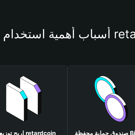
فظة retardcoin
صندوق حماية محفظة Bitget
اربح توزيعات dcoin