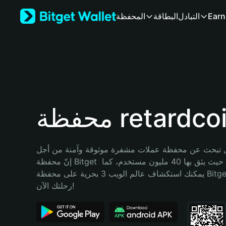
English
Earn
التبادل
البطاقة
المحفظة
日本語
Tiếng Việt
Русский
Español (Latinoamérica)
Türkçe
Italiano
Français
Deutsch
فظة retardcoin
简体中文
繁體中文
Português (Portugal)
تبحث عن محفظة عملات مشفرة موثوقة وآمنة من أجل retardcoin؟ 
Bahasa Indonesia
إنّ محفظة Bitget خيارك الأفضل. حيث يثق بها 40 مليون مستخدم، كما 
ภาษาไทย
يمكنك استكشاف عالم الويب 3 بحرية على محفظة Bitget Wallet. ابدأ 
हिन्दी
رحلتك الآن!
বাংলা
Español
Português (Brasil)
Español (Argentina)