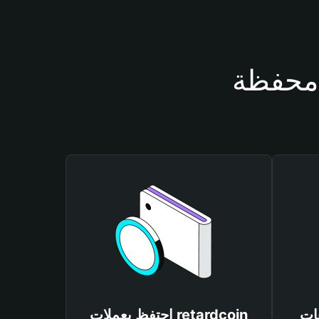
retar
احتفظ بعملات retardcoin