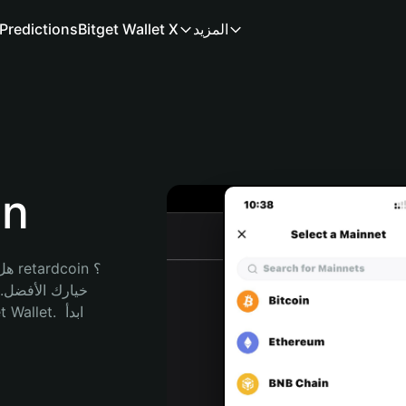
المزيد
Bitget Wallet X
Predictions
مح
هل 