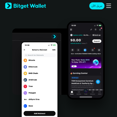
English
تنزيل الآن
日本語
Tiếng Việt
Русский
Español (Latinoamérica)
Türkçe
Italiano
Français
Deutsch
简体中文
繁體中文
Português (Portugal)
Bahasa Indonesia
ภาษาไทย
हिन्दी
বাংলা
Español
Português (Brasil)
Español (Argentina)