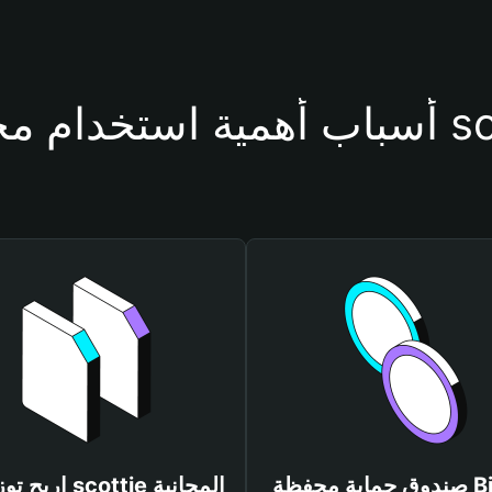
فظة scottie
صندوق حماية محفظة Bitget
اربح توزيعات scottie المجانية