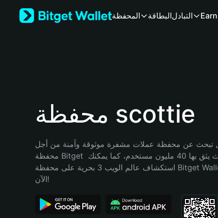
English
Earn
التبادل
البطاقة
المحفظة
日本語
Tiếng Việt
Русский
Español (Latinoamérica)
Türkçe
Italiano
Français
Deutsch
محفظة scottie
简体中文
繁體中文
Português (Portugal)
تبحث عن محفظة عملات مشفرة موثوقة وآمنة من أجل scottie؟ إنّ 
Bahasa Indonesia
محفظة Bitget خيارك الأفضل. حيث يثق بها 40 مليون مستخدم، كما يمكنك 
ภาษาไทย
استكشاف عالم الويب 3 بحرية على محفظة Bitget Wallet. ابدأ رحلتك 
हिन्दी
الآن!
বাংলা
Español
Português (Brasil)
Español (Argentina)