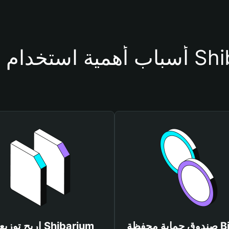
فظة Shibarium
صندوق حماية محفظة Bitget
اربح توزيعات rium