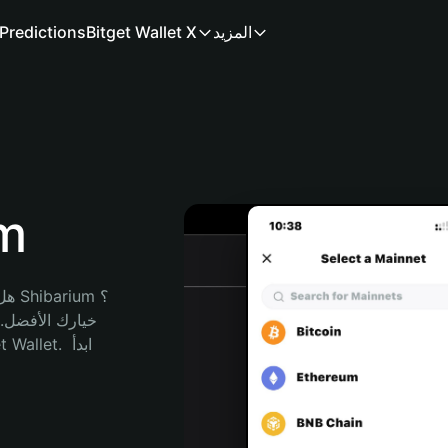
المزيد
Bitget Wallet X
Predictions
مح
هل 