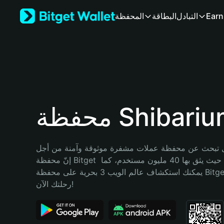
English
Earn
التبادل
البطاقة
المحفظة
日本語
Tiếng Việt
Русский
Español (Latinoamérica)
Türkçe
Italiano
Français
Deutsch
فظة Shibarium
简体中文
繁體中文
Português (Portugal)
تبحث عن محفظة عملات مشفرة موثوقة وآمنة من أجل Shibarium؟ 
Bahasa Indonesia
إنّ محفظة Bitget خيارك الأفضل. حيث يثق بها 40 مليون مستخدم، كما 
ภาษาไทย
يمكنك استكشاف عالم الويب 3 بحرية على محفظة Bitget Wallet. ابدأ 
हिन्दी
رحلتك الآن!
বাংলা
Español
Português (Brasil)
Español (Argentina)