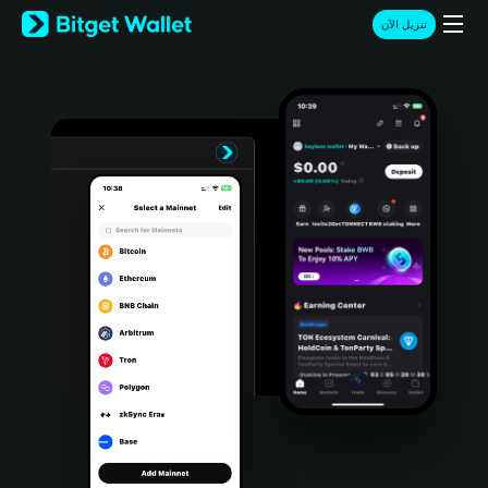
English
تنزيل الآن
日本語
Tiếng Việt
Русский
Español (Latinoamérica)
Türkçe
Italiano
Français
Deutsch
简体中文
繁體中文
Português (Portugal)
Bahasa Indonesia
ภาษาไทย
हिन्दी
বাংলা
Español
Português (Brasil)
Español (Argentina)