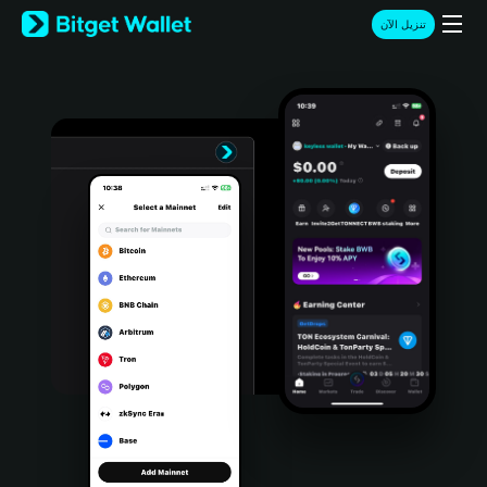
English
تنزيل الآن
日本語
Tiếng Việt
Русский
Español (Latinoamérica)
Türkçe
Italiano
Français
Deutsch
简体中文
繁體中文
Português (Portugal)
Bahasa Indonesia
ภาษาไทย
हिन्दी
বাংলা
Español
Português (Brasil)
Español (Argentina)