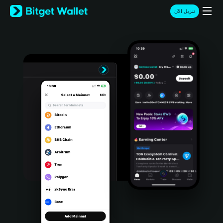
English
تنزيل الآن
日本語
Tiếng Việt
Русский
Español (Latinoamérica)
Türkçe
Italiano
Français
Deutsch
简体中文
繁體中文
Português (Portugal)
Bahasa Indonesia
ภาษาไทย
हिन्दी
বাংলা
Español
Português (Brasil)
Español (Argentina)