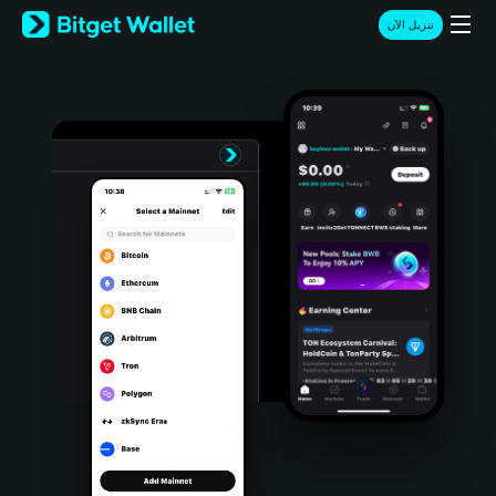
English
تنزيل الآن
日本語
Tiếng Việt
Русский
Español (Latinoamérica)
Türkçe
Italiano
Français
Deutsch
简体中文
繁體中文
Português (Portugal)
Bahasa Indonesia
ภาษาไทย
हिन्दी
বাংলা
Español
Português (Brasil)
Español (Argentina)