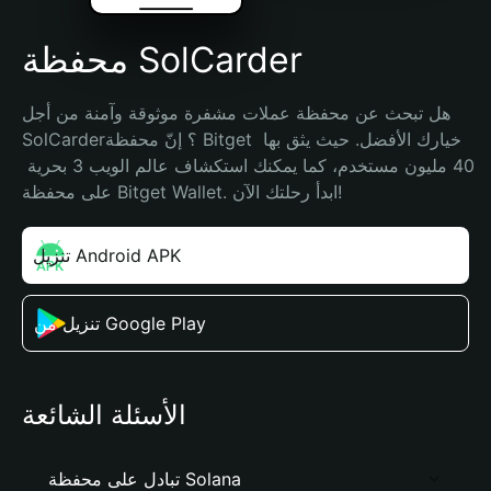
محفظة SolCarder
هل تبحث عن محفظة عملات مشفرة موثوقة وآمنة من أجل 
SolCarder؟ إنّ محفظة Bitget خيارك الأفضل. حيث يثق بها 
40 مليون مستخدم، كما يمكنك استكشاف عالم الويب 3 بحرية 
على محفظة Bitget Wallet. ابدأ رحلتك الآن!
تنزيل Android APK
تنزيل من Google Play
الأسئلة الشائعة
تبادل على محفظة Solana