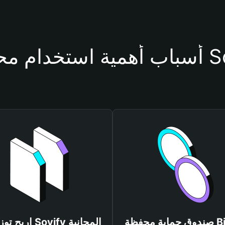
فظة Soyify
صندوق حماية محفظة Bitget
اربح توزيعات Soyify المجانية