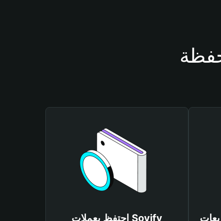
احتفظ بعملات Soyify