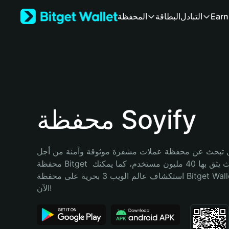
English
Earn
التبادل
البطاقة
المحفظة
日本語
Tiếng Việt
Русский
Español (Latinoamérica)
Türkçe
Italiano
Français
Deutsch
محفظة Soyify
简体中文
繁體中文
Português (Portugal)
تبحث عن محفظة عملات مشفرة موثوقة وآمنة من أجل Soyify؟ إنّ 
Bahasa Indonesia
محفظة Bitget خيارك الأفضل. حيث يثق بها 40 مليون مستخدم، كما يمكنك 
ภาษาไทย
استكشاف عالم الويب 3 بحرية على محفظة Bitget Wallet. ابدأ رحلتك 
हिन्दी
الآن!
বাংলা
Español
Português (Brasil)
Español (Argentina)