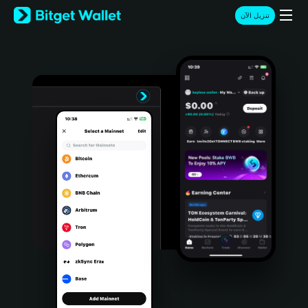
English
تنزيل الآن
日本語
Tiếng Việt
Русский
Español (Latinoamérica)
Türkçe
Italiano
Français
Deutsch
简体中文
繁體中文
Português (Portugal)
Bahasa Indonesia
ภาษาไทย
हिन्दी
বাংলা
Español
Português (Brasil)
Español (Argentina)