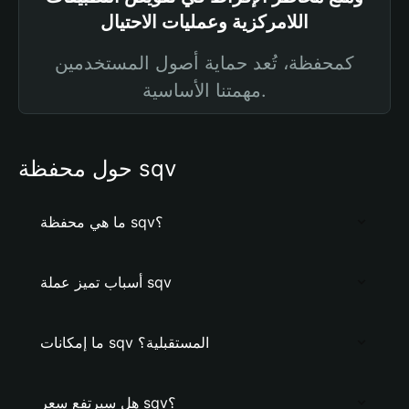
اللامركزية وعمليات الاحتيال
كمحفظة، تُعد حماية أصول المستخدمين
مهمتنا الأساسية.
حول محفظة sqv
ما هي محفظة sqv؟
أسباب تميز عملة sqv
ما إمكانات sqv المستقبلية؟
هل سيرتفع سعر sqv؟