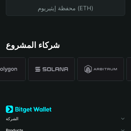
محفظة إيثيريوم (ETH)
شركاء المشروع
الشركة
نبذة عن محفظة Bitget
Products