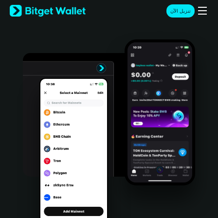
English
تنزيل الآن
日本語
Tiếng Việt
Русский
Español (Latinoamérica)
Türkçe
Italiano
Français
Deutsch
简体中文
繁體中文
Português (Portugal)
Bahasa Indonesia
ภาษาไทย
हिन्दी
বাংলা
Español
Português (Brasil)
Español (Argentina)