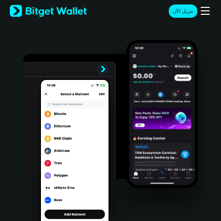
English
تنزيل الآن
日本語
Tiếng Việt
Русский
Español (Latinoamérica)
Türkçe
Italiano
Français
Deutsch
简体中文
繁體中文
Português (Portugal)
Bahasa Indonesia
ภาษาไทย
हिन्दी
বাংলা
Español
Português (Brasil)
Español (Argentina)