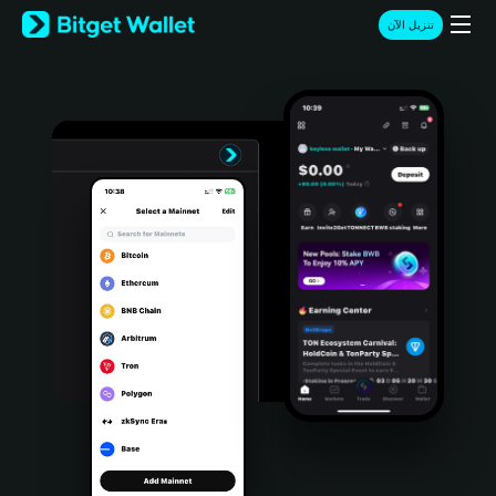
English
تنزيل الآن
日本語
Tiếng Việt
Русский
Español (Latinoamérica)
Türkçe
Italiano
Français
Deutsch
简体中文
繁體中文
Português (Portugal)
Bahasa Indonesia
ภาษาไทย
हिन्दी
বাংলা
Español
Português (Brasil)
Español (Argentina)