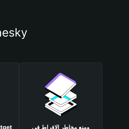
أسباب أهمية استخدام م
ومنع مخاطر الإفراط في