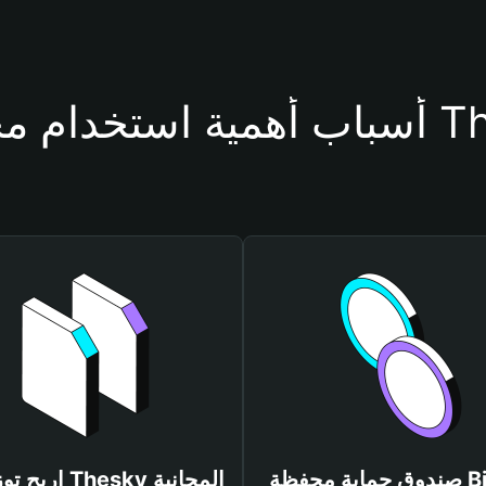
حفظة Thesky
صندوق حماية محفظة Bitget
اربح توزيعات Thesky المجانية