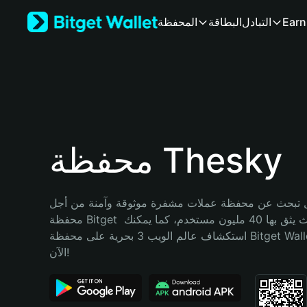
English
Earn
التبادل
البطاقة
المحفظة
日本語
Tiếng Việt
Русский
Español (Latinoamérica)
Türkçe
Italiano
Français
Deutsch
محفظة Thesky
简体中文
繁體中文
Português (Portugal)
تبحث عن محفظة عملات مشفرة موثوقة وآمنة من أجل Thesky؟ إنّ 
Bahasa Indonesia
محفظة Bitget خيارك الأفضل. حيث يثق بها 40 مليون مستخدم، كما يمكنك 
ภาษาไทย
استكشاف عالم الويب 3 بحرية على محفظة Bitget Wallet. ابدأ رحلتك 
हिन्दी
الآن!
বাংলা
Español
Português (Brasil)
Español (Argentina)