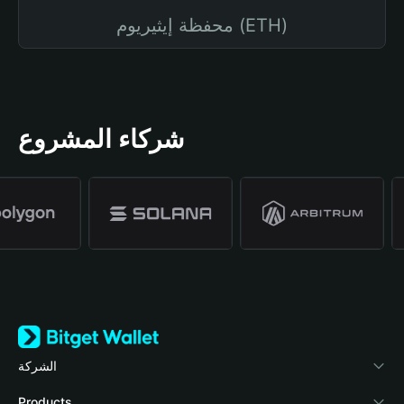
محفظة إيثيريوم (ETH)
شركاء المشروع
الشركة
نبذة عن محفظة Bitget
Products