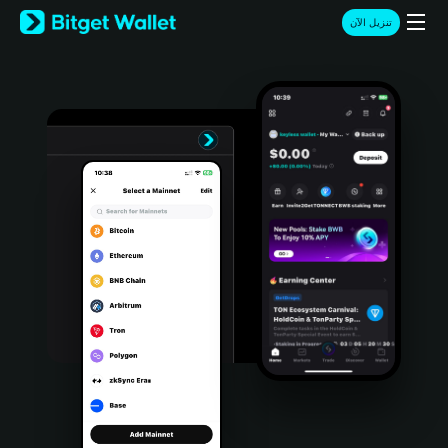
English
تنزيل الآن
日本語
Tiếng Việt
Русский
Español (Latinoamérica)
Türkçe
Italiano
Français
Deutsch
简体中文
繁體中文
Português (Portugal)
Bahasa Indonesia
ภาษาไทย
हिन्दी
বাংলা
Español
Português (Brasil)
Español (Argentina)