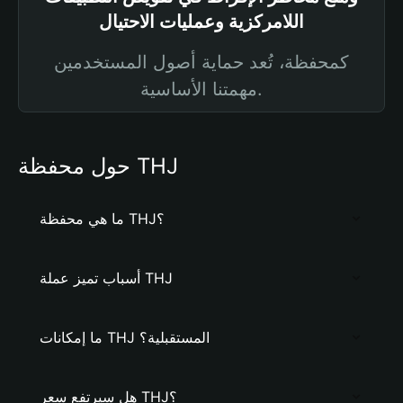
اللامركزية وعمليات الاحتيال
كمحفظة، تُعد حماية أصول المستخدمين
مهمتنا الأساسية.
حول محفظة THJ
ما هي محفظة THJ؟
أسباب تميز عملة THJ
ما إمكانات THJ المستقبلية؟
هل سيرتفع سعر THJ؟