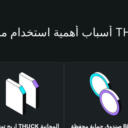
محفظة THUCK
صندوق حماية محفظة Bitget
اربح توزيعات THUCK المجانية