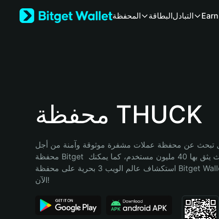
English
Earn
التبادل
البطاقة
المحفظة
日本語
Tiếng Việt
Русский
Español (Latinoamérica)
Türkçe
Italiano
Français
Deutsch
محفظة THUCK
简体中文
繁體中文
Português (Portugal)
تبحث عن محفظة عملات مشفرة موثوقة وآمنة من أجل THUCK؟ إنّ 
Bahasa Indonesia
محفظة Bitget خيارك الأفضل. حيث يثق بها 40 مليون مستخدم، كما يمكنك 
ภาษาไทย
استكشاف عالم الويب 3 بحرية على محفظة Bitget Wallet. ابدأ رحلتك 
हिन्दी
الآن!
বাংলা
Español
Português (Brasil)
Español (Argentina)